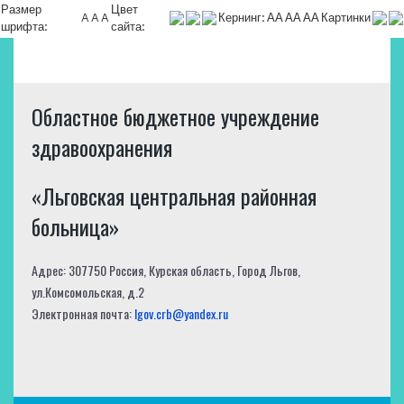
Размер
Цвет
A
A
A
Кернинг:
АА
АА
АА
Картинки
шрифта:
сайта:
Областное бюджетное учреждение
здравоохранения
«Льговская центральная районная
больница»
Адрес: 307750 Россия, Курская область, Город Льгов,
ул.Комсомольская, д.2
Электронная почта:
lgov.crb@yandex.ru