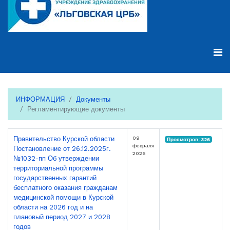
ИНФОРМАЦИЯ
Документы
Регламентирующие документы
09
Правительство Курской области
Просмотров: 326
февраля
Постановление от 26.12.2025г.
2026
№1032-пп Об утверждении
территориальной программы
государственных гарантий
бесплатного оказания гражданам
медицинской помощи в Курской
области на 2026 год и на
плановый период 2027 и 2028
годов