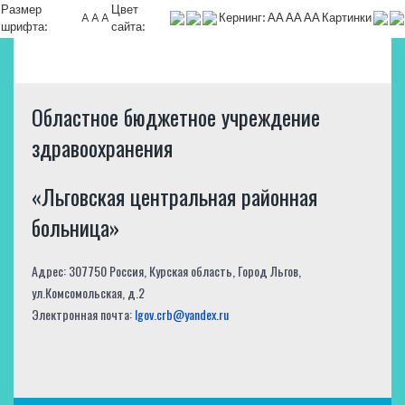
Размер
Цвет
A
A
A
Кернинг:
АА
АА
АА
Картинки
шрифта:
сайта:
Областное бюджетное учреждение
здравоохранения
«Льговская центральная районная
больница»
Адрес: 307750 Россия, Курская область, Город Льгов,
ул.Комсомольская, д.2
Электронная почта:
lgov.crb@yandex.ru