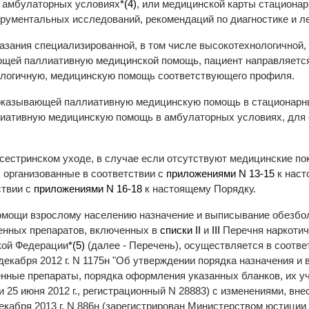
в амбулаторных условиях
*(4)
, или медицинской карты стационарн
трументальных исследований, рекомендаций по диагностике и 
казания специализированной, в том числе высокотехнологичной
ающей паллиативную медицинской помощь, пациент направляетс
ологичную, медицинскую помощь соответствующего профиля.
, оказывающей паллиативную медицинскую помощь в стационарны
ативную медицинскую помощь в амбулаторных условиях, для 
сестринском уходе, в случае если отсутствуют медицинские по
, организованные в соответствии с
приложениями N 13-15
к наст
ствии с
приложениями N 16-18
к настоящему Порядку.
помощи взрослому населению назначение и выписывание обезбо
венных препаратов, включенных в
списки II
и
III
Перечня наркотич
кой Федерации
*(5)
(далее - Перечень), осуществляется в соотве
декабря 2012 г. N 1175н "Об утверждении порядка назначения и
нные препараты, порядка оформления указанных бланков, их уче
25 июня 2012 г., регистрационный N 28883) с изменениями, вн
кабря 2013 г. N 886н (зарегистрирован Министерством юстиции 