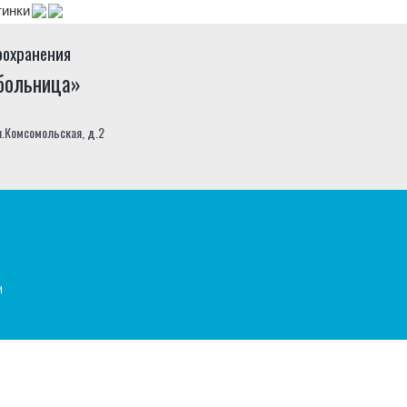
тинки
оохранения
 больница»
л.Комсомольская, д.2
и