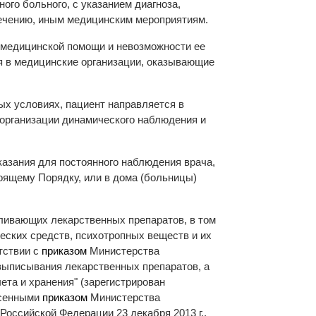
ого больного, с указанием диагноза,
лечению, иным медицинским мероприятиям.
, медицинской помощи и невозможности ее
я в медицинские организации, оказывающие
х условиях, пациент направляется в
организации динамического наблюдения и
казания для постоянного наблюдения врача,
оящему Порядку, или в дома (больницы)
ливающих лекарственных препаратов, в том
еских средств, психотропных веществ и их
тствии с
приказом
Министерства
 выписывания лекарственных препаратов, а
та и хранения" (зарегистрирован
есенными
приказом
Министерства
Российской Федерации 23 декабря 2013 г.,