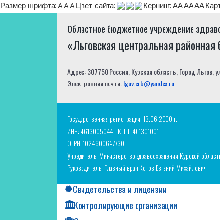
Размер шрифта:
A
A
A
Цвет сайта:
Кернинг:
АА
АА
АА
Кар
Областное бюджетное учреждение здрав
«Льговская центральная районная
Адрес: 307750 Россия, Курская область, Город Льгов, у
Электронная почта:
lgov.crb@yandex.ru
Государственная регистрация: 13.06.2000 г.
ИНН: 4613005044
КПП: 461301001
ОГРН: 1024600647730
Учредитель: Министерство здравоохранения Курской област
Руководитель: Главный врач Котов Евгений Михайлович
Свидетельства и лицензии
Контролирующие организации