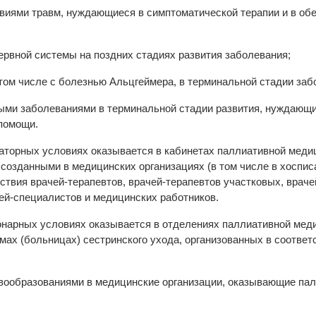
иями травм, нуждающиеся в симптоматической терапии и в обе
рвной системы на поздних стадиях развития заболевания;
ом числе с болезнью Альцгеймера, в терминальной стадии заб
ми заболеваниями в терминальной стадии развития, нуждающи
 помощи.
аторных условиях оказывается в кабинетах паллиативной мед
озданными в медицинских организациях (в том числе в хосписа
твия врачей-терапевтов, врачей-терапевтов участковых, враче
ей-специалистов и медицинских работников.
онарных условиях оказывается в отделениях паллиативной мед
мах (больницах) сестринского ухода, организованных в соответ
вообразованиями в медицинские организации, оказывающие па