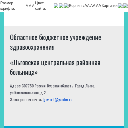
Размер
Цвет
A
A
A
Кернинг:
АА
АА
АА
Картинки
шрифта:
сайта:
Областное бюджетное учреждение
здравоохранения
«Льговская центральная районная
больница»
Адрес: 307750 Россия, Курская область, Город Льгов,
ул.Комсомольская, д.2
Электронная почта:
lgov.crb@yandex.ru