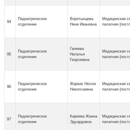
Педиатрическое
Воротынцева
Медицинская с
94
отделение
Нина Ивановна
палатная (пост
Гапеева
Педиатрическое
Медицинская с
95
Наталья
отделение
палатная (пост
Георгиевна
Педиатрическое
Жарких Нелли
Медицинская с
96
отделение
Николсаевна
палатная (пост
Педиатрическое
Киреева Жанна
Медицинская с
97
отделение
Эдуардовна
палатная (пост