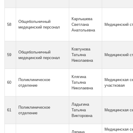
Карлышева
Общебольничный
58
Светлана
Медицинский ст
медецинский персонал
Анатольевна
Ковтунова
Общебольничный
59
Татьяна
Медицинский ст
медецинский персонал
Николаевна
Клягина
Поликлиническое
Медицинская с
60
Татьяна
отделение
участковая
Николаевна
Ладыгина
Поликлиническое
61
Татьяна
Медицинская с
отделение
Викторовна
Медицинская с
Ляпина