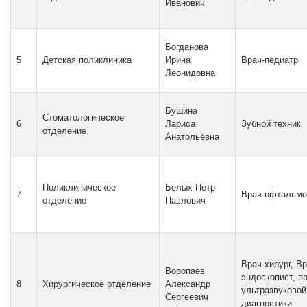
Иванович
Богданова
5
Детская поликлиника
Ирина
Врач-педиатр
Леонидовна
Бушина
Стоматологическое
6
Лариса
Зубной техник
отделение
Анатольевна
Поликлиническое
Белых Петр
7
Врач-офтальмо
отделение
Павлович
Врач-хирург, Вр
Воропаев
эндоскопист, в
8
Хирургическое отделение
Александр
ультразвуковой
Сергеевич
диагностики