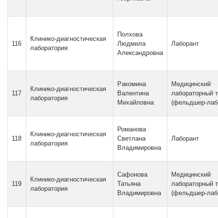
Полхова
Клинико-диагностическая
116
Людмила
Лаборант
лаборатория
Александровна
Ракомина
Медицинский
Клинико-диагностическая
117
Валентина
лабораторный т
лаборатория
Михайловна
(фельдшер-лаб
Романова
Клинико-диагностическая
118
Светлана
Лаборант
лаборатория
Владимировна
Сафонова
Медицинский
Клинико-диагностическая
119
Татьяна
лабораторный т
лаборатория
Владимировна
(фельдшер-лаб