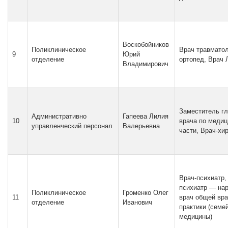
Воскобойников
Поликлиническое
Врач травматол
9
Юрий
отделение
ортопед, Врач
Владимирович
Заместитель гл
Административно
Гапеева Лилия
10
врача по медиц
управленческий персонал
Валерьевна
части, Врач-хи
Врач-психиатр,
психиатр — нар
Поликлиническое
Громенко Олег
11
врач общей вр
отделение
Иванович
практики (семе
медицины)