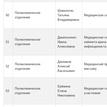
Шовкопляс
Поликлиническое
50
Татьяна
Медицинская с
отделение
Владимировна
Данильченко
Медицинская с
Поликлиническое
51
Ирина
кабинета врача
отделение
Алексеевна
инфекциониста
Данников
Поликлиническое
Медицинский бр
52
Алексей
отделение
массажу
Васильевич
Ерёмина
Поликлиническое
Медицинская с
53
Елена
отделение
участковая
Николаевна