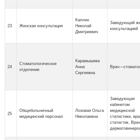
Каплин
Заведующий ж
23
Женская консультация
Николай
консультацией
Дмитриевич
Карамышева
Стоматологическое
24
Анна
Врач—стомато
отделение
Сергеевна
Заведующая
кабинетом
Общебольничный
Лозовая Ольга
медицинской
25
медицинский персонал
Николаевна
статистики, вра
статистик, Врач
дерматовенеро