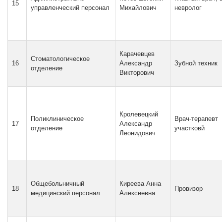
15
управленческий персонал
Михайлович
невролог
Карачевцев
Стоматологическое
16
Александр
Зубной техник
отделение
Викторович
Кролевецкий
Поликлиническое
Врач-терапевт
17
Александр
отделение
участковй
Леонидович
Общебольничный
Киреева Анна
18
Провизор
медицинский персонал
Алексеевна