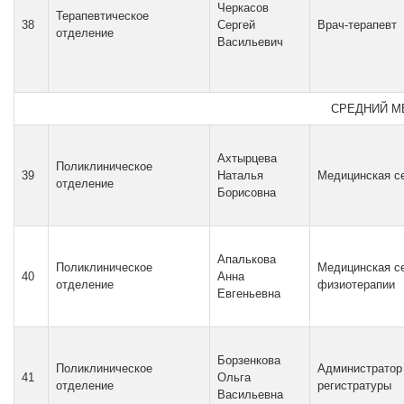
Черкасов
Терапевтическое
38
Сергей
Врач-терапевт
отделение
Васильевич
СРЕДНИЙ М
Ахтырцева
Поликлиническое
39
Наталья
Медицинская с
отделение
Борисовна
Апалькова
Поликлиническое
Медицинская се
40
Анна
отделение
физиотерапии
Евгеньевна
Борзенкова
Поликлиническое
Администратор
41
Ольга
отделение
регистратуры
Васильевна