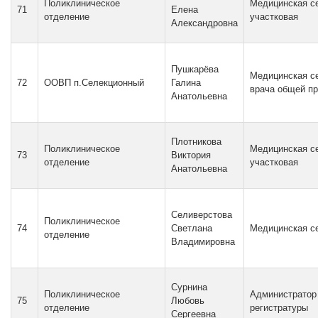
Поликлиническое
Медицинская с
71
Елена
отделение
участковая
Александровна
Пушкарёва
Медицинская с
72
ООВП п.Селекционный
Галина
врача общей пр
Анатольевна
Плотникова
Поликлиническое
Медицинская с
73
Виктория
отделение
участковая
Анатольевна
Селиверстова
Поликлиническое
74
Светлана
Медицинская с
отделение
Владимировна
Сурнина
Поликлиническое
Администратор
75
Любовь
отделение
регистратуры
Сергеевна