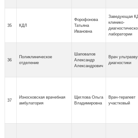
Заведующая КД
Форофонова
клинико-
35
КДЛ
Татьяна
диагностическо
Ивановна
лаборатории
Шаповалов
Поликлиническое
Врач ультразву
36
Александр
отделение
диагностики
Александрович
Износковская врачебная
Щеглова Ольга
Врач-терапевт
37
амбулатория
Владимировна
участковый