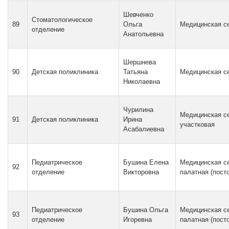
Шевченко
Стоматологическое
89
Ольга
Медицинская с
отделение
Анатольевна
Шершнева
90
Детская поликлиника
Татьяна
Медицинская с
Николаевна
Чурилина
Медицинская с
91
Детская поликлиника
Ирина
участковая
Асабалиевна
Педиатрическое
Бушина Елена
Медицинская с
92
отделение
Викторовна
палатная (пост
Педиатрическое
Бушина Ольга
Медицинская с
93
отделение
Игоревна
палатная (пост