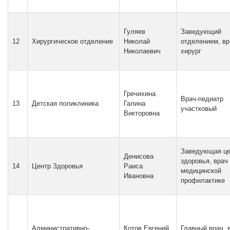
Гуляев
Заведующий
12
Хирургическое отделение
Николай
отделением, вр
Николаевич
хирург
Гречихина
Врач-педиатр
13
Детская поликлиника
Галина
участковый
Викторовна
Заведующая ц
Денисова
здоровья, врач
14
Центр Здоровья
Раиса
медицинской
Ивановна
профилактике
Административно-
Котов Евгений
Главный врач, 