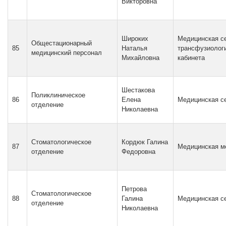
Викторовна
Широких
Медицинская с
Общестационарный
85
Наталья
трансфузиолог
медицинский персонал
Михайловна
кабинета
Шестакова
Поликлиническое
86
Елена
Медицинская с
отделение
Николаевна
Стоматологическое
Кордюк Галина
87
Медицинская м
отделение
Федоровна
Петрова
Стоматологическое
88
Галина
Медицинская с
отделение
Николаевна