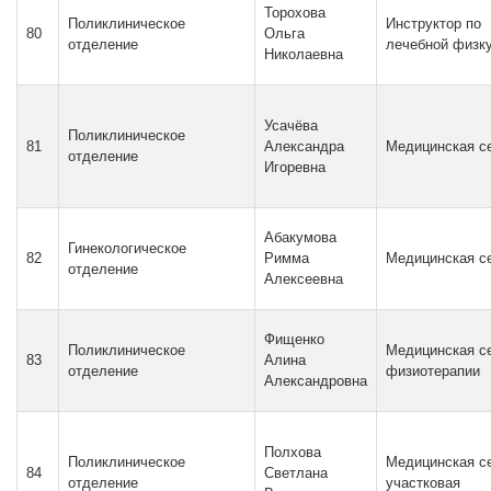
Торохова
Поликлиническое
Инструктор по
80
Ольга
отделение
лечебной физк
Николаевна
Усачёва
Поликлиническое
81
Александра
Медицинская с
отделение
Игоревна
Абакумова
Гинекологическое
82
Римма
Медицинская с
отделение
Алексеевна
Фищенко
Поликлиническое
Медицинская се
83
Алина
отделение
физиотерапии
Александровна
Полхова
Поликлиническое
Медицинская с
84
Светлана
отделение
участковая