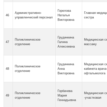
Горелова
Административно-
Главная медиц
46
Наталья
управленческий персонал
сестра
Викторовна
Грудинкина
Поликлиническое
Медицинская се
47
Галина
отделение
массажу
Алексеевна
Грудинкина
Медицинская с
Поликлиническое
48
Анна
кабинета врача
отделение
Викторовна
офтальмолога
Горбачева
Поликлиническое
Медицинская с
49
Мария
отделение
-участковая
Геннадьевна