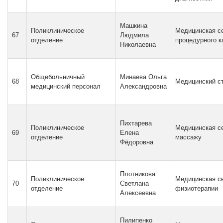
Машкина
Поликлиническое
Медицинская с
67
Людмила
отделение
процедурного к
Николаевна
Общебольничный
Минаева Ольга
68
Медицинский ст
медицинский персонал
Александровна
Пихтарева
Поликлиническое
Медицинская се
69
Елена
отделение
массажу
Фёдоровна
Плотникова
Поликлиническое
Медицинская се
70
Светлана
отделение
физиотерапии
Алексеевна
Пилипенко