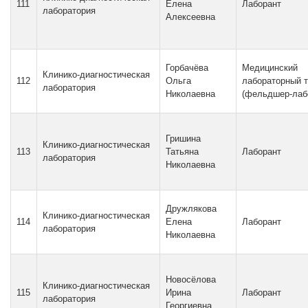
111
Елена
Лаборант
лаборатория
Алексеевна
Горбачёва
Медицинский
Клинико-диагностическая
112
Ольга
лабораторный т
лаборатория
Николаевна
(фельдшер-лаб
Гришина
Клинико-диагностическая
113
Татьяна
Лаборант
лаборатория
Николаевна
Дружлякова
Клинико-диагностическая
114
Елена
Лаборант
лаборатория
Николаевна
Новосёлова
Клинико-диагностическая
115
Ирина
Лаборант
лаборатория
Георгиевна