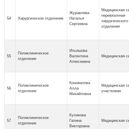
Медицинская с
Журавлева
перевязочная
54
Хирургическое отделение
Наталья
хирургического
Сергеевна
отделения
Ильяшова
Поликлиническое
55
Валентина
Медицинская с
отделение
Алексеевна
Коновалова
Поликлиническое
Медицинская с
56
Алла
отделение
участковая
Михайловна
Куликова
Поликлиническое
57
Галина
Медицинская с
отделение
Викторовна