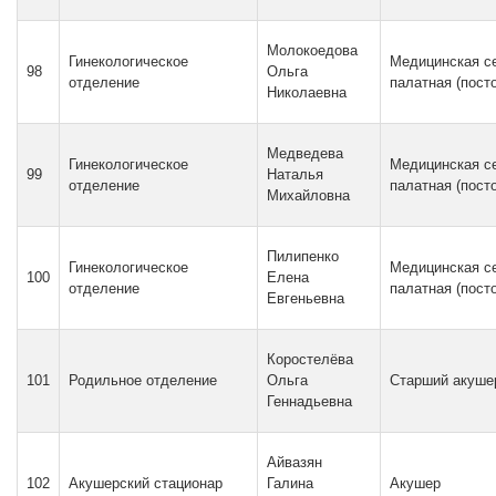
Молокоедова
Гинекологическое
Медицинская с
98
Ольга
отделение
палатная (пост
Николаевна
Медведева
Гинекологическое
Медицинская с
99
Наталья
отделение
палатная (пост
Михайловна
Пилипенко
Гинекологическое
Медицинская с
100
Елена
отделение
палатная (пост
Евгеньевна
Коростелёва
101
Родильное отделение
Ольга
Старший акуше
Геннадьевна
Айвазян
102
Акушерский стационар
Галина
Акушер