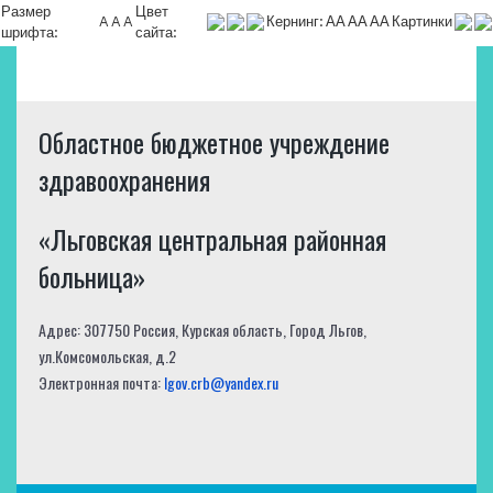
Размер
Цвет
A
A
A
Кернинг:
АА
АА
АА
Картинки
шрифта:
сайта:
Областное бюджетное учреждение
здравоохранения
«Льговская центральная районная
больница»
Адрес: 307750 Россия, Курская область, Город Льгов,
ул.Комсомольская, д.2
Электронная почта:
lgov.crb@yandex.ru