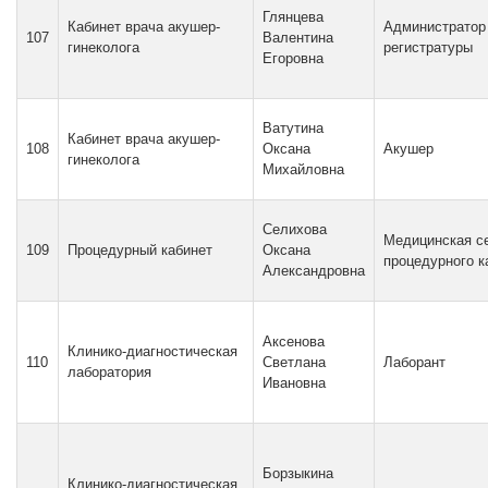
Глянцева
Кабинет врача акушер-
Администратор
107
Валентина
гинеколога
регистратуры
Егоровна
Ватутина
Кабинет врача акушер-
108
Оксана
Акушер
гинеколога
Михайловна
Селихова
Медицинская с
109
Процедурный кабинет
Оксана
процедурного к
Александровна
Аксенова
Клинико-диагностическая
110
Светлана
Лаборант
лаборатория
Ивановна
Борзыкина
Клинико-диагностическая