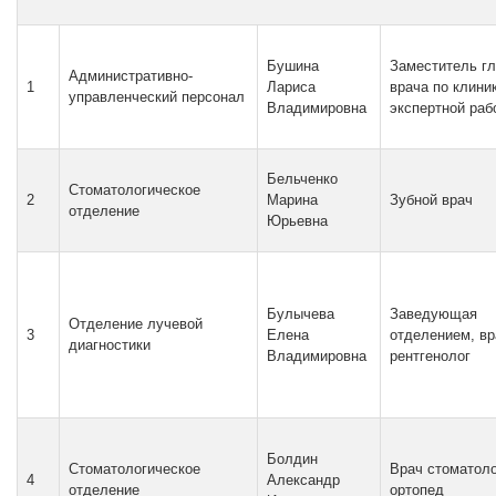
Бушина
Заместитель гл
Административно-
1
Лариса
врача по клини
управленческий персонал
Владимировна
экспертной раб
Бельченко
Стоматологическое
2
Марина
Зубной врач
отделение
Юрьевна
Булычева
Заведующая
Отделение лучевой
3
Елена
отделением, вр
диагностики
Владимировна
рентгенолог
Болдин
Стоматологическое
Врач стоматоло
4
Александр
отделение
ортопед