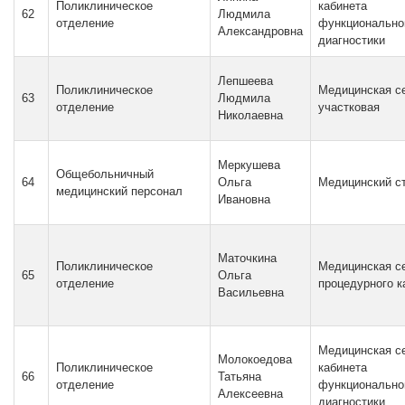
Поликлиническое
кабинета
62
Людмила
отделение
функционально
Александровна
диагностики
Лепшеева
Поликлиническое
Медицинская с
63
Людмила
отделение
участковая
Николаевна
Меркушева
Общебольничный
64
Ольга
Медицинский ст
медицинский персонал
Ивановна
Маточкина
Поликлиническое
Медицинская с
65
Ольга
отделение
процедурного к
Васильевна
Медицинская с
Молокоедова
Поликлиническое
кабинета
66
Татьяна
отделение
функционально
Алексеевна
диагностики