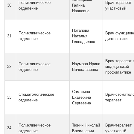
Поликлиническое
Врач-терапевт
30
Галина
отделение
участковый
Ивановна
Потапова
Поликлиническое
Врач функцион
31
Наталья
отделение
диагностики
Геннадьевна
Врач-терапевт 
Поликлиническое
Наумова Ирина
32
медицинской
отделение
Вячеславовна
профилактике
Самарина
Стоматологическое
Врач-стоматоло
33
Екатерина
отделение
терапевт
Сергеевна
Поликлиническое
Тюнин Николай
Врач-терапевт
34
отделение
Васильевич
участковый