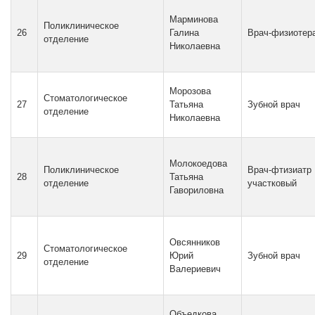
Марминова
Поликлиническое
26
Галина
Врач-физиотер
отделение
Николаевна
Морозова
Стоматологическое
27
Татьяна
Зубной врач
отделение
Николаевна
Молокоедова
Поликлиническое
Врач-фтизиатр
28
Татьяна
отделение
участковый
Гавориловна
Овсянников
Стоматологическое
29
Юрий
Зубной врач
отделение
Валериевич
Объедкова