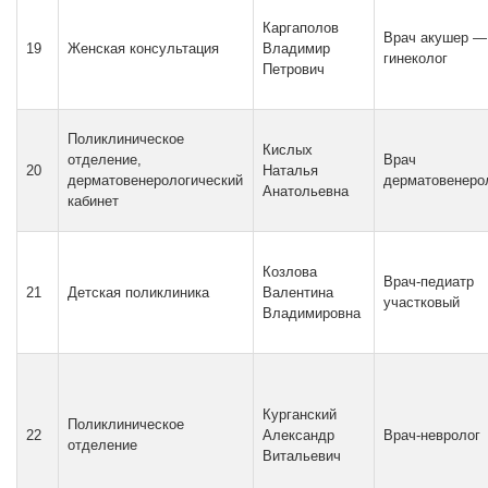
Каргаполов
Врач акушер —
19
Женская консультация
Владимир
гинеколог
Петрович
Поликлиническое
Кислых
отделение,
Врач
20
Наталья
дерматовенерологический
дерматовенеро
Анатольевна
кабинет
Козлова
Врач-педиатр
21
Детская поликлиника
Валентина
участковый
Владимировна
Курганский
Поликлиническое
22
Александр
Врач-невролог
отделение
Витальевич