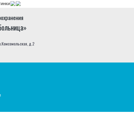
тинки
оохранения
 больница»
л.Комсомольская, д.2
и