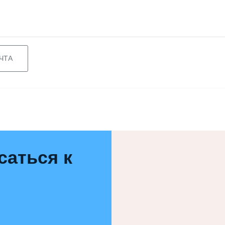
ЧТА
саться к