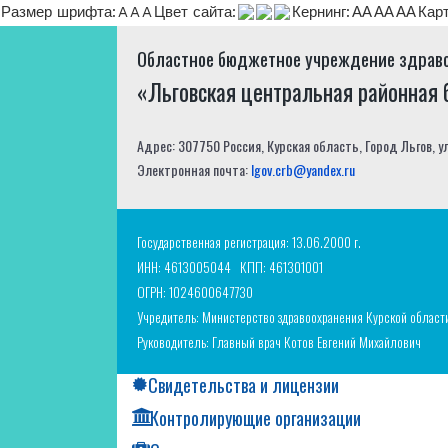
Размер шрифта:
A
A
A
Цвет сайта:
Кернинг:
АА
АА
АА
Кар
Областное бюджетное учреждение здрав
«Льговская центральная районная
Адрес: 307750 Россия, Курская область, Город Льгов, у
Электронная почта:
lgov.crb@yandex.ru
Государственная регистрация: 13.06.2000 г.
ИНН: 4613005044
КПП: 461301001
ОГРН: 1024600647730
Учредитель: Министерство здравоохранения Курской област
Руководитель: Главный врач Котов Евгений Михайлович
Свидетельства и лицензии
Контролирующие организации